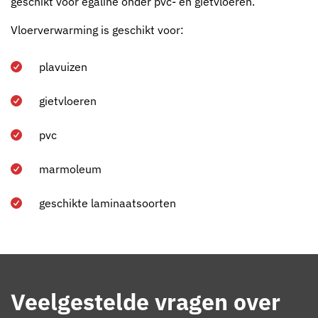
geschikt voor egaline onder pvc- en gietvloeren.
Vloerverwarming is geschikt voor:
plavuizen
gietvloeren
pvc
marmoleum
geschikte laminaatsoorten
Veelgestelde vragen over